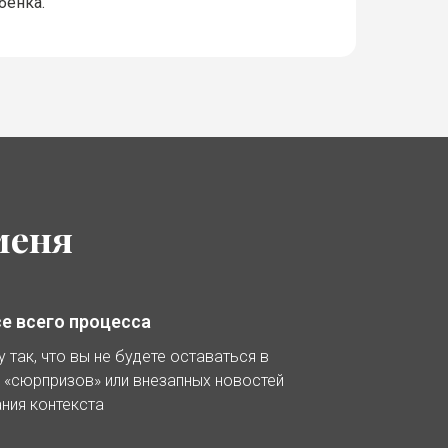
бенка.
меня
се всего процесса
 так, что вы не будете оставаться в
х «сюрпризов» или внезапных новостей
ния контекста