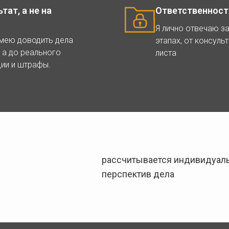
ат, а не на
Ответственност
Я лично отвечаю за
умею доводить дела
этапах, от консуль
 а до реального
листа
ции и штрафы.
рассчитывается индивидуаль
перспектив дела