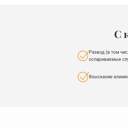
С 
Развод (в том чи
оспариваемые сл
Взыскание алиме