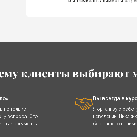
выплачивать алименты на ре
ему клиенты выбирают 
ло»
Вы всегда в кур
ь не только
Я организую работу
ону вопроса. Это
неведении. Никаки
ечные аргументы
без вашего понима