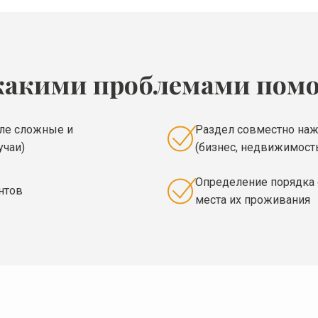
какими проблемами помо
сле сложные и
Раздел совместно на
учаи)
(бизнес, недвижимост
Определение порядка 
нтов
места их проживания